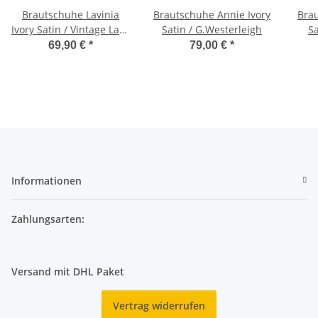
Brautschuhe Lavinia
Brautschuhe Annie Ivory
Brau
Ivory Satin / Vintage Lace
Satin / G.Westerleigh
Sa
36 Gr. SALE
69,90 €
*
79,00 €
*
Informationen
Zahlungsarten:
Versand mit DHL Paket
Vertrag widerrufen