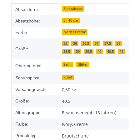
Produkteigenschaft
Wert
Blockabsatz
Absatzform:
8 - 10 cm
Absatzhöhe:
Ivory / Creme
Farbe:
35
36
36,5
37
37,5
38
Größe:
38,5
39
39,5
40
40,5
41
Satin
Glitter
Obermaterial:
Rund
Schuhspitze:
0,60 kg
Versandgewicht:
40,5
Größe:
Erwachsene(ab 13 Jahren)
Altersgruppe:
Ivory, Creme
Farbe:
Brautschuhe
Produkttyp: