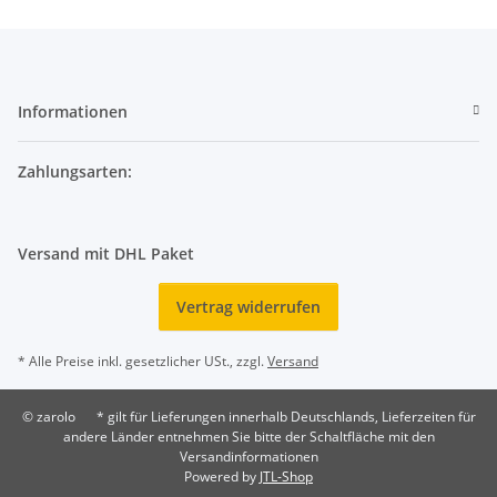
Informationen
Zahlungsarten:
Versand mit DHL Paket
Vertrag widerrufen
* Alle Preise inkl. gesetzlicher USt., zzgl.
Versand
© zarolo
* gilt für Lieferungen innerhalb Deutschlands, Lieferzeiten für
andere Länder entnehmen Sie bitte der Schaltfläche mit den
Versandinformationen
Powered by
JTL-Shop