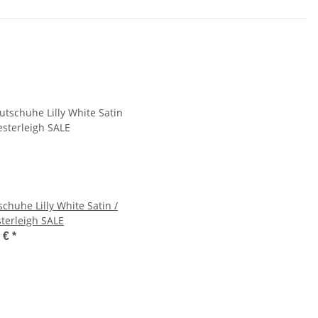
chuhe Lilly White Satin /
terleigh SALE
0 €
*