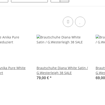
nika Pure White
Brautschuhe Diana White Satin /
Brauts
ert
G.Westerleigh 38 SALE
G.Wes
79,00 €
*
69,0