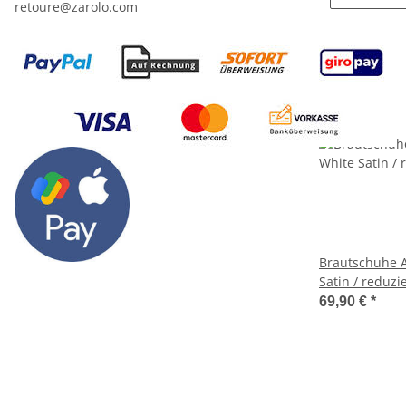
retoure@zarolo.com
Brautschuhe A
Satin / reduzi
69,90 €
*