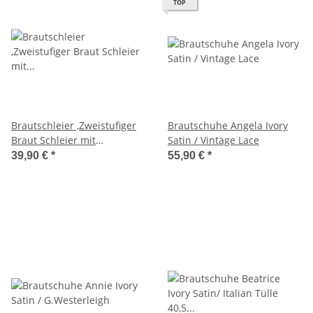
TOP
Brautschleier ,Zweistufiger
Brautschuhe Angela Ivory
Braut Schleier mit
Satin / Vintage Lace
Starsssteinen und Perlen
39,90 €
*
55,90 €
*
Creme/ Ivory