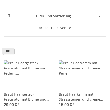
Filter und Sortierung
Artikel 1 - 20 von 58
TOP
Braut Haargesteck
Braut Haarkamm mit
Fascinator mit Blüme und
Strasssteinen und creme
Federn, Braut Haarschmuck/
Perlen
29,90 €
*
15,90 €
*
Weiß und Ivory