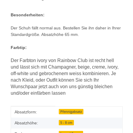
Besonderheiten:
Der Schuh fällt normal aus. Bestellen Sie ihn daher in Ihrer
Standardgröße. Absatzhöhe 65 mm.
Farbtip:
Der Farbton ivory von Rainbow Club ist recht hell
und lässt sich mit Champagner, beige, creme, ivory,
off-white und gebrochenem weiss kombinieren. Je
nach Kleid, oder Outfit können Sie sich Ihr
Wunschpaar jetzt auch von uns günstig bleichen
und/oder einfärben lassen
Produkteigenschaft
Wert
Pfennigabsatz
Absatzform:
5 - 8 cm
Absatzhöhe: