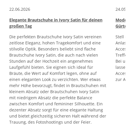
22.06.2026
24.05.
Elegante Brautschuhe in Ivory Satin für deinen
Modern
großen Tag
Gürtel
Die perfekten Brautschuhe Ivory Satin vereinen
Stell d
zeitlose Eleganz, hohen Tragekomfort und eine
Anlass,
stilvolle Optik. Besonders beliebt sind flache
Accesso
Brautschuhe Ivory Satin, die auch nach vielen
Treffe
Stunden auf der Hochzeit ein angenehmes
Bei uns
Laufgefühl bieten. Sie eignen sich ideal für
lassen.
Bräute, die Wert auf Komfort legen, ohne auf
Accesso
einen eleganten Look zu verzichten. Wer etwas
zur Au
mehr Höhe bevorzugt, findet in Brautschuhen mit
kleinem Absatz oder Brautschuhen Ivory Satin
mit niedrigem Absatz die perfekte Balance
zwischen Komfort und femininer Silhouette. Ein
dezenter Absatz sorgt für eine elegante Haltung
und bietet gleichzeitig sicheren Halt während der
Trauung, des Fotoshootings und der Feier.