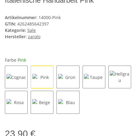
Italienische Handarbeit Pink
Artikelnummer:
14000-Pink
GTIN:
4262485642397
Kategorie:
Sale
Hersteller:
zarolo
Farbe
Pink
Cognac
Pink
Grün
Taupe
Hellgra
Rosa
Beige
Blau
23,90 €