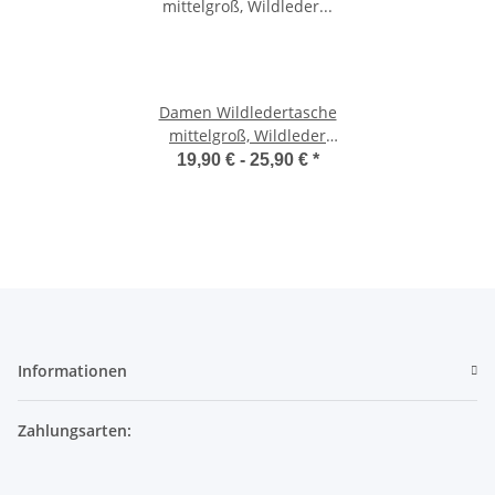
Damen Wildledertasche
mittelgroß, Wildleder
Umhängetasche Cross Body,
19,90 € -
25,90 €
*
flache Schultertasche aus
echtem Wildleder in Vintage
Look, italienische
Handarbeit
Informationen
Zahlungsarten: