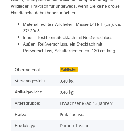
Wildleder. Praktisch für unterwegs, wenn Sie keine große
Handtasche dabei haben möchten
Material: echtes Wildleder , Masse B/ H/ T (cm): ca.
27/ 20/ 3
Innen : Textil, ein Steckfach mit Reißverschluss
Außen; Reißverschluss, ein Steckfach mit
Reißverschluss, Schulterriemen ca. 130 cm lang
Produkteigenschaft
Wert
Wildleder
Obermaterial:
0,40 kg
Versandgewicht:
0,40
kg
Artikelgewicht:
Erwachsene (ab 13 Jahren)
Altersgruppe:
Pink Fuchsia
Farbe:
Damen Tasche
Produkttyp: