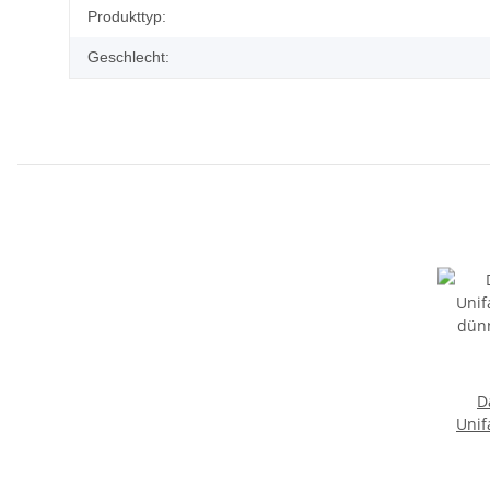
Produkttyp:
Geschlecht:
D
Unif
dün
we