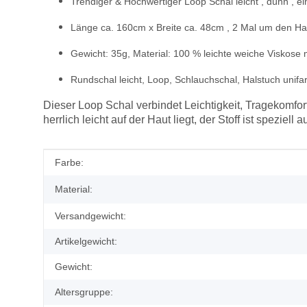
Trendiger & Hochwertiger Loop Schal leicht , dünn , ei
Länge ca. 160cm x Breite ca. 48cm , 2 Mal um den Hal
Gewicht: 35g, Material: 100 % leichte weiche Viskose
Rundschal leicht, Loop, Schlauchschal, Halstuch unifa
Dieser Loop Schal verbindet Leichtigkeit, Tragekomfor
herrlich leicht auf der Haut liegt, der Stoff ist spez
Produkteigenschaft
Wert
Farbe:
Material:
Versandgewicht:
Artikelgewicht:
Gewicht:
Altersgruppe: