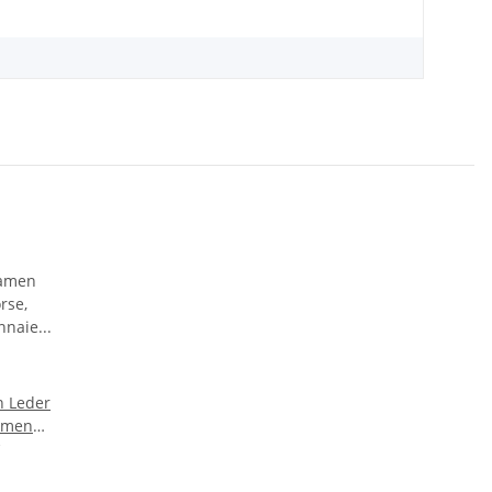
n Leder
amen
 RFID
el mit