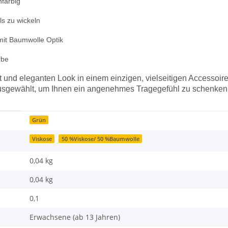
nfarbig
s zu wickeln
 mit Baumwolle Optik
rbe
t und eleganten Look in einem einzigen, vielseitigen Accessoire
iell ausgewählt, um Ihnen ein angenehmes Tragegefühl zu schenken
Grün
Viskose
50 %Viskose/ 50 %Baumwolle
0,04 kg
0,04
kg
0,1
Erwachsene (ab 13 Jahren)