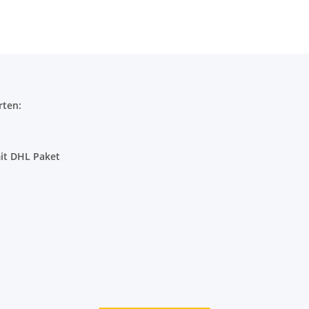
Baumwolle
Unifarben
viel Fäche
rten:
it DHL Paket