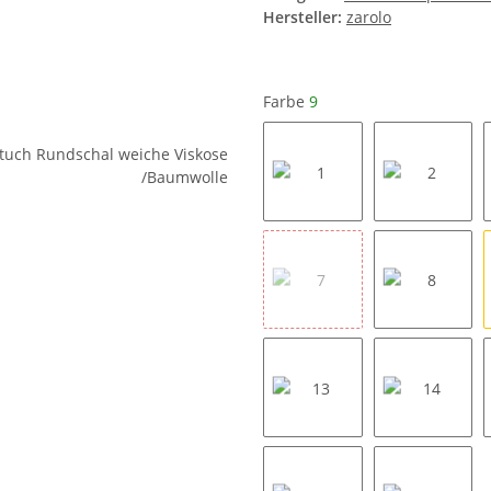
Hersteller:
zarolo
Farbe
9
1
2
7
8
13
14