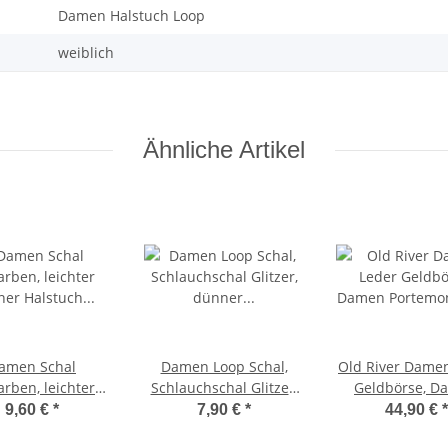
Damen Halstuch Loop
weiblich
Ähnliche Artikel
amen Schal
Damen Loop Schal,
Old River Dame
arben, leichter
Schlauchschal Glitzer,
Geldbörse, D
ner Halstuch
dünner Halstuch,
Portemonnaie
9,60 €
*
7,90 €
*
44,90 €
*
iche Viskose/
Rundschal Tücher
Schutz Geldbeut