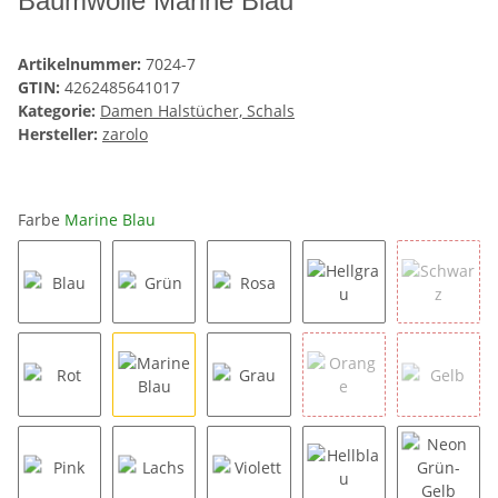
Baumwolle Marine Blau
Artikelnummer:
7024-7
GTIN:
4262485641017
Kategorie:
Damen Halstücher, Schals
Hersteller:
zarolo
Farbe
Marine Blau
Blau
Grün
Rosa
Hellgrau
Schwar
Rot
Marine Blau
Grau
Orange
Gelb