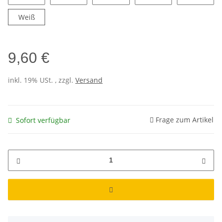
Pink
Lachs
Violett
Hellblau
Neon G
Weiß
Weiß
9,60 €
inkl. 19% USt. , zzgl.
Versand
Frage zum Artikel
Sofort verfügbar