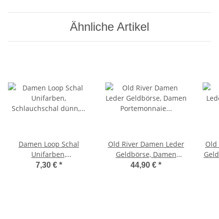
Ähnliche Artikel
Damen Loop Schal
Old River Damen Leder
Old
Unifarben,
Geldbörse, Damen
Geld
Schlauchschal dünn,
Portemonnaie RFID
P
7,30 €
*
44,90 €
*
Halstuch Rundschal
Schutz Geldbeutel mit
Sc
weiche Viskose
viel Fächer
/Baumwolle