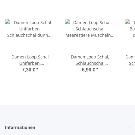
Damen Loop Schal
Damen Loop Schal,
Dame
Unifarben,
Schlauchschal
Sc
Schlauchschal dünn,
Meerestiere Muscheln
7,30 €
*
6,90 €
*
Halstuch Rundschal
dünnes Halstuch,
Run
weiche Viskose
leichter Rundschal
Mus
/Baumwolle
Tücher aus weicher
Viskose/Baumwolle
Informationen