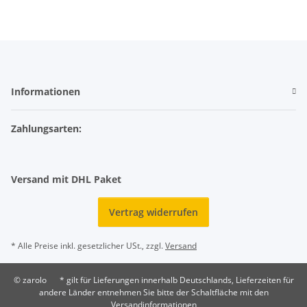
Informationen
Zahlungsarten:
Versand mit DHL Paket
Vertrag widerrufen
* Alle Preise inkl. gesetzlicher USt., zzgl.
Versand
© zarolo
* gilt für Lieferungen innerhalb Deutschlands, Lieferzeiten für
andere Länder entnehmen Sie bitte der Schaltfläche mit den
Versandinformationen