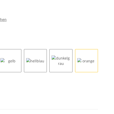
chen
gelb
hellblau
dunkelgrau
orange