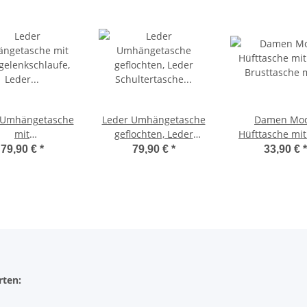
 Umhängetasche
Leder Umhängetasche
Damen Mo
mit
geflochten, Leder
Hüfttasche mit
elenkschlaufe,
Schultertasche klein,
Brusttasche 
79,90 €
*
79,90 €
*
33,90 €
*
r Clutch,Damen
Cross body Tasche
bereitem Gu
tertasche klein,
Gürteltasche,Cr
s body Tasche
Tasche,
geflochten
Umhängetas
italienisches Ec
rten: