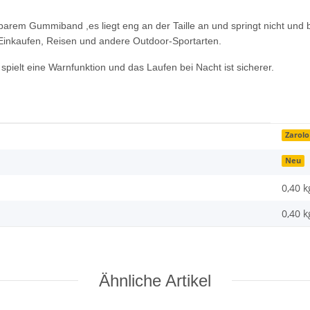
llbarem Gummiband ,es liegt eng an der Taille an und springt nicht u
Einkaufen, Reisen und andere Outdoor-Sportarten.
l, spielt eine Warnfunktion und das Laufen bei Nacht ist sicherer.
Zarolo
Neu
0,40 k
0,40
k
Ähnliche Artikel