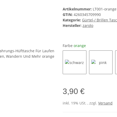
Artikelnummer:
LT001-orange
GTIN:
4260345709990
Kategorie:
Gürtel-/ Brillen Tas
Hersteller:
zarolo
Farbe
orange
schwarz
pink
3,90 €
inkl. 19% USt. , zzgl.
Versand