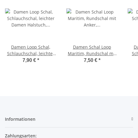
Damen Loop Schal,
Damen Schal Loop
D
Schlauchschal, leichter
Maritim, Rundschal mit
Sc
Damen Halstuch,
Anker, dünner
Ha
7,90 €
*
7,50 €
*
Rundschal Bunt
Sommerschal
Tüch
Informationen
Zahlungsarten: