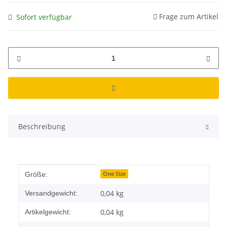
Frage zum Artikel
Sofort verfügbar
Beschreibung
Produkteigenschaft
Wert
One Size
Größe:
0,04 kg
Versandgewicht:
0,04
kg
Artikelgewicht: