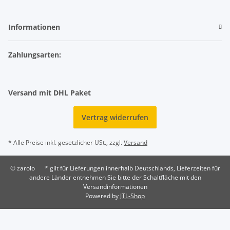
Informationen
Zahlungsarten:
Versand mit DHL Paket
Vertrag widerrufen
* Alle Preise inkl. gesetzlicher USt., zzgl.
Versand
© zarolo
* gilt für Lieferungen innerhalb Deutschlands, Lieferzeiten für
andere Länder entnehmen Sie bitte der Schaltfläche mit den
Versandinformationen
Powered by
JTL-Shop