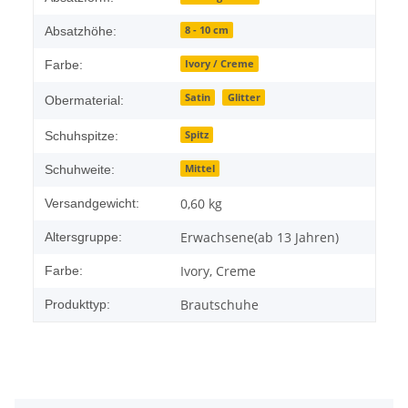
8 - 10 cm
Absatzhöhe:
Ivory / Creme
Farbe:
Satin
Glitter
Obermaterial:
Spitz
Schuhspitze:
Mittel
Schuhweite:
0,60 kg
Versandgewicht:
Erwachsene(ab 13 Jahren)
Altersgruppe:
Ivory, Creme
Farbe:
Brautschuhe
Produkttyp: