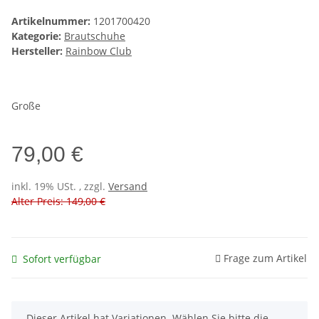
Artikelnummer:
1201700420
Kategorie:
Brautschuhe
Hersteller:
Rainbow Club
Große
79,00 €
inkl. 19% USt. , zzgl.
Versand
Alter Preis: 149,00 €
Frage zum Artikel
Sofort verfügbar
x
Dieser Artikel hat Variationen. Wählen Sie bitte die