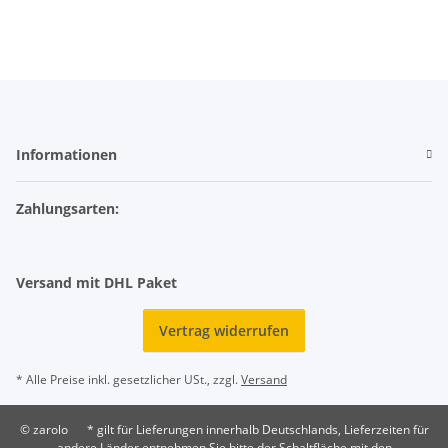
Informationen
Zahlungsarten:
Versand mit DHL Paket
Vertrag widerrufen
* Alle Preise inkl. gesetzlicher USt., zzgl.
Versand
© zarolo
* gilt für Lieferungen innerhalb Deutschlands, Lieferzeiten für
andere Länder entnehmen Sie bitte der Schaltfläche mit den