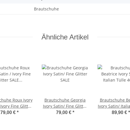
Brautschuhe
Ähnliche Artikel
chuhe Roux Ivory
Brautschuhe Georgia
Brautschuhe Be
 Ivory Fine Glitter
Ivory Satin/ Fine Glitter
Ivory Satin/ Itali
SALE 36,5 Gr
SALE
40,5 sale
79,00 €
*
79,00 €
*
89,90 €
*