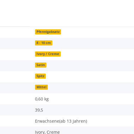
Pfennigabsatz
8 - 10 cm
Ivory / Creme
Satin
Spitz
Mittel
0,60 kg
39,5
Erwachsene(ab 13 Jahren)
Ivory, Creme