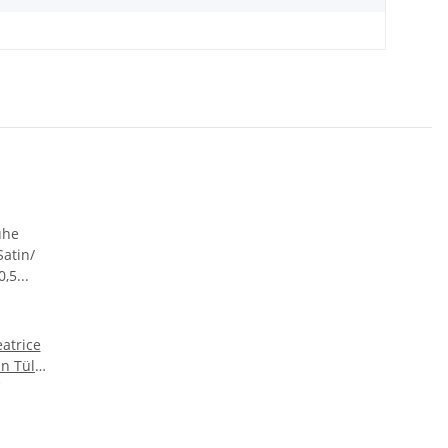
atrice
an Tülle