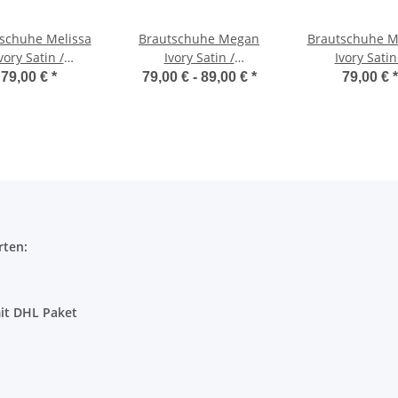
schuhe Melissa
Brautschuhe Megan
Brautschuhe M
vory Satin /
Ivory Satin /
Ivory Satin
erleigh 37, SALE
G.Westerleigh SALE
G.Westerleigh
79,00 €
*
79,00 € -
89,00 €
*
79,00 €
*
rten:
it DHL Paket