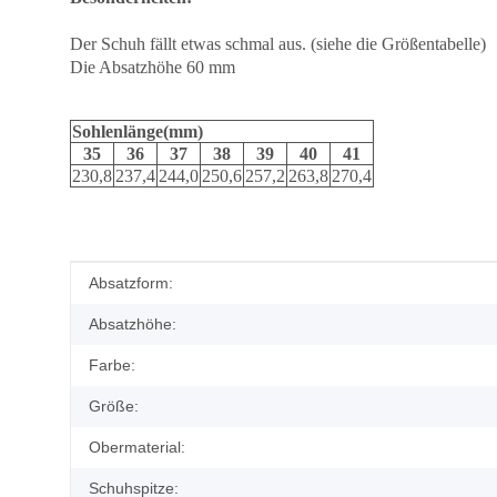
Der Schuh fällt etwas schmal aus. (siehe die Größentabelle)
Die Absatzhöhe 60 mm
Sohlenlänge(mm)
35
36
37
38
39
40
41
230,8
237,4
244,0
250,6
257,2
263,8
270,4
Produkteigenschaft
Wert
Absatzform:
Absatzhöhe:
Farbe:
Größe:
Obermaterial:
Schuhspitze: