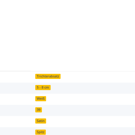
Trichterabsatz
5 - 8 cm
Weiß
39
Satin
Spitz