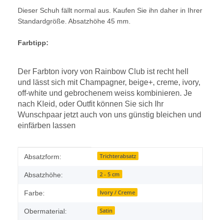
Dieser Schuh fällt normal aus. Kaufen Sie ihn daher in Ihrer
Standardgröße. Absatzhöhe 45 mm.
Farbtipp:
Der Farbton ivory von Rainbow Club ist recht hell
und lässt sich mit Champagner, beige+, creme, ivory,
off-white und gebrochenem weiss kombinieren. Je
nach Kleid, oder Outfit können Sie sich Ihr
Wunschpaar jetzt auch von uns günstig bleichen und
einfärben lassen
Produkteigenschaft
Wert
Trichterabsatz
Absatzform:
2 - 5 cm
Absatzhöhe:
Ivory / Creme
Farbe:
Satin
Obermaterial: