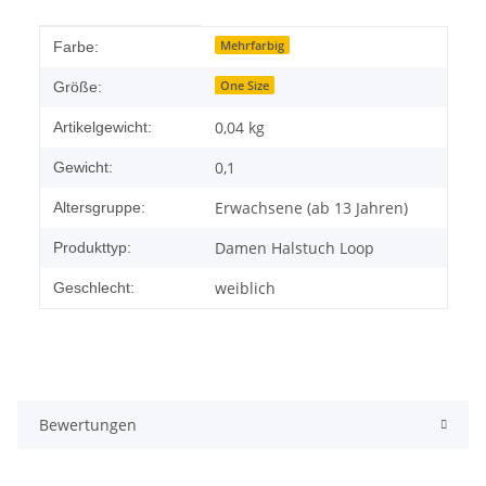
Produkteigenschaft
Wert
Mehrfarbig
Farbe:
One Size
Größe:
0,04
kg
Artikelgewicht:
0,1
Gewicht:
Erwachsene (ab 13 Jahren)
Altersgruppe:
Damen Halstuch Loop
Produkttyp:
weiblich
Geschlecht:
Bewertungen