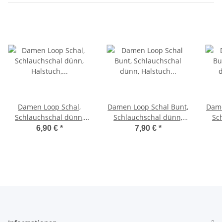
Damen Loop Schal,
Damen Loop Schal Bunt,
Dame
Schlauchschal dünn,
Schlauchschal dünn,
Sc
Halstuch, Rundschal
Halstuch bunt,
6,90 €
*
7,90 €
*
Tücher Katzen Motiv
Rundschal Tücher Herz
Run
weiche Viskose
Muster ,weiche Viskose