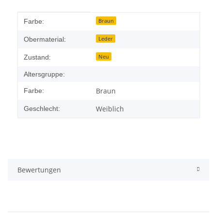
Produkteigenschaft
Wert
Braun
Farbe:
Leder
Obermaterial:
Neu
Zustand:
Altersgruppe:
Braun
Farbe:
Weiblich
Geschlecht:
Bewertungen