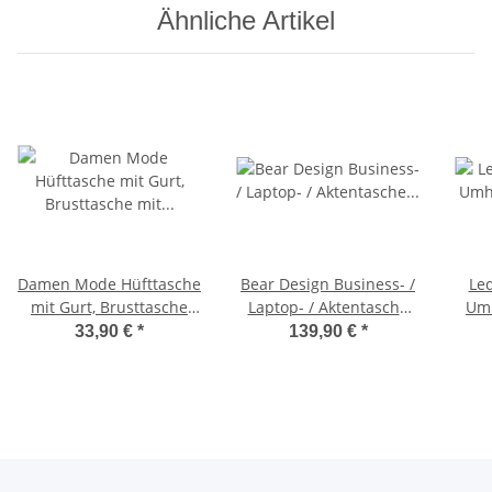
Ähnliche Artikel
Damen Mode Hüfttasche
Bear Design Business- /
Led
mit Gurt, Brusttasche
Laptop- / Aktentasche
Umh
mit bereitem Gurt,
Collegetasche XXL
Coll
33,90 €
*
139,90 €
*
Gürteltasche,Crossbody
UNISEX, Büffel Leder HD
Tasche, Umhängetasche
31252
italienisches Echtleder