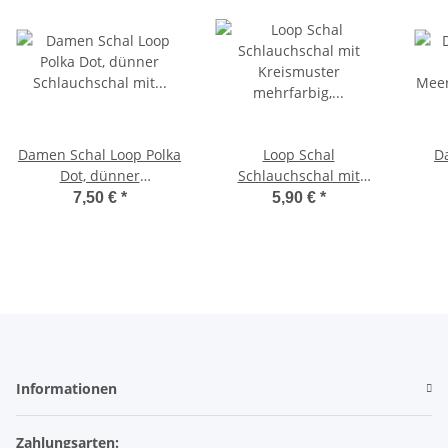
Damen Schal Loop Polka
Loop Schal
D
Dot, dünner
Schlauchschal mit
Schlauchschal mit
Kreismuster mehrfarbig,
Mee
7,50 €
*
5,90 €
*
Punkten aus weicher
bunt, Loop dünn leicht
d
Viskose
l
Tü
V
Informationen
Zahlungsarten: