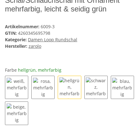
Schal/Schlauchschal mit Ornament
mehrfarbig, leicht & seidig grün
Artikelnummer:
6009-3
GTIN:
4260345695798
Kategorie:
Damen Loop Rundschal
Hersteller:
zarolo
Farbe
hellgrün, mehrfarbig
weiß, mehrfarbig
rosa, mehrfarbig
hellgrün, mehrfarbig
schwarz, mehrfarbig
blau, m
beige, mehrfarbig