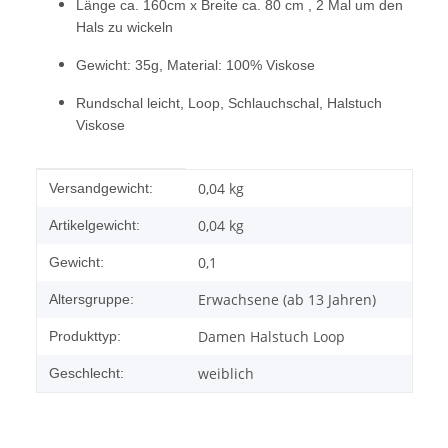
Länge ca. 160cm x Breite ca. 80 cm , 2 Mal um den
Hals zu wickeln
Gewicht: 35g, Material: 100% Viskose
Rundschal leicht, Loop, Schlauchschal, Halstuch
Viskose
Produkteigenschaft
Wert
0,04 kg
Versandgewicht:
0,04
kg
Artikelgewicht:
0,1
Gewicht:
Erwachsene (ab 13 Jahren)
Altersgruppe:
Damen Halstuch Loop
Produkttyp:
weiblich
Geschlecht: