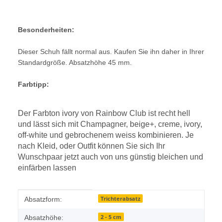
Besonderheiten:
Dieser Schuh fällt normal aus. Kaufen Sie ihn daher in Ihrer
Standardgröße. Absatzhöhe 45 mm.
Farbtipp:
Der Farbton ivory von Rainbow Club ist recht hell
und lässt sich mit Champagner, beige+, creme, ivory,
off-white und gebrochenem weiss kombinieren. Je
nach Kleid, oder Outfit können Sie sich Ihr
Wunschpaar jetzt auch von uns günstig bleichen und
einfärben lassen
Produkteigenschaft
Wert
Trichterabsatz
Absatzform:
2 - 5 cm
Absatzhöhe: