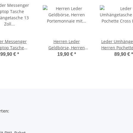
er Messenger
Herren Leder
Leder Umhänge
ptop Tasche
Geldbörse, Herren
Herren Pochett
etasche 13 Zoll
Portemonnaie mit
Body Vintage 
99,90 €
*
19,90 €
*
89,90 €
*
Unisex
Münzfach, Geldbörse
Visitenkarten Etui
rten:
it DHL Paket