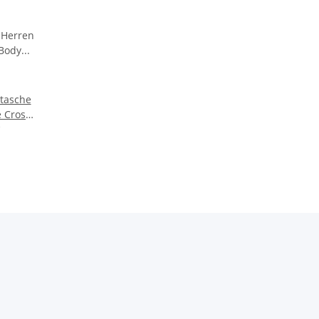
tasche
e Cross
Leder