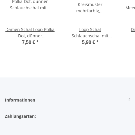
Damen Schal Loop Polka
Loop Schal
D
Dot, dünner
Schlauchschal mit
Schlauchschal mit
Kreismuster mehrfarbig,
Mee
7,50 €
*
5,90 €
*
Punkten aus weicher
bunt, Loop dünn leicht
d
Viskose
l
Tü
V
Informationen
Zahlungsarten: